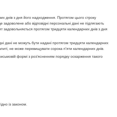
их днів з дня його надходження. Протягом цього строку
е задоволене або відповідні персональні дані не підлягають
пит задовольняється протягом тридцяти календарних днів з дня
ідні дані не можуть бути надані протягом тридцяти календарних
апиті, не може перевищувати сорока п'яти календарних днів.
 письмовій формі з роз'ясненням порядку оскарження такого
ідно із законом.