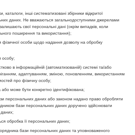
и, каталоги, інші систематизовані збірники відкритої
ональних даних. Не вважаються загальнодоступними джерелами
залишають свої персональні дані (окрім випадків, коли
льного поширення та використання);
 фізичної особи щодо надання дозволу на обробку
и особу;
стково в інформаційній (автоматизованій) системі та/або
беріганням, адаптуванням, зміною, поновленням, використанням
остей про фізичну особу;
а або може бути конкретно ідентифікована;
ази персональних даних або законом надано право обробляти
рядником бази персональних даних доручено здійснювати
 даних;
ься обробка її персональних даних;
зпорядника бази персональних даних та уповноваженого