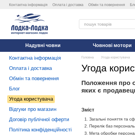
Перейти до основного контенту
Контактна інформація
Оплата і доставка
Обмін та повернення
Бл
Надувні човни
Човнові мотори
Контактна інформація
Головна
Угода користувача
Угода кори
Оплата і доставка
Обмін та повернення
Положення про о
Блог
яких є продавец
Угода користувача
Відгуки про магазин
Зміст
Договір публічної оферти
Загальні поняття та с
Перелік баз персональ
Політика конфіденційності
Мета обробки персона