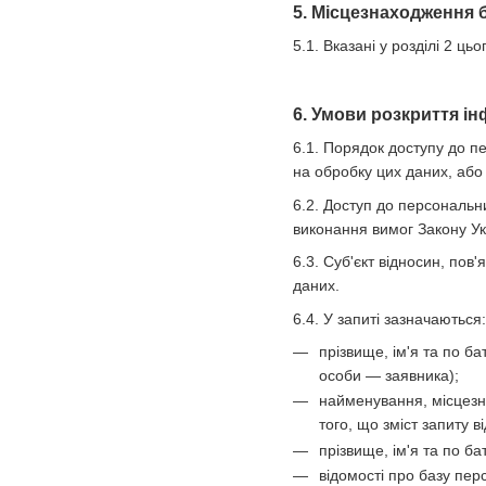
5. Місцезнаходження 
5.1. Вказані у розділі 2 
6. Умови розкриття ін
6.1. Порядок доступу до п
на обробку цих даних, або 
6.2. Доступ до персональн
виконання вимог Закону У
6.3. Суб'єкт відносин, по
даних.
6.4. У запиті зазначаються:
прізвище, ім'я та по б
особи — заявника);
найменування, місцезна
того, що зміст запиту
прізвище, ім'я та по ба
відомості про базу пер