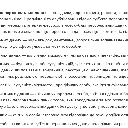
ла персональних даних —
довідники, адресні книги, реєстри, списк
ерсональні дані, розміщені та опубліковані з відома суб’єкта перс
ні мережі та інтернет-ресурси, в яких суб’єкт персональних даних 
них прямо зазначено, що персональні дані розміщені з метою їх ві
ьних даних
— будь-яке документоване, добровільне волевиявлення
повідно до сформульованої мети їх обробки;
них даних
— вилучення відомостей, які дають змогу ідентифікуват
даних —
будь-яка дія або сукупність дій, здійснених повністю або ча
 даних, які пов’язані зі збиранням, реєстрацією, накопиченням, з
енням, реалізацією, передачею), знеособленням, знищенням відом
ості чи сукупність відомостей про фізичну особу, яка ідентифікован
нальних даних —
фізична чи юридична особа, якій володільцем б
ом бази персональних даних особа, якій володільцем та/або розпо
ру з базою персональних даних без доступу до змісту персональних
аних —
фізична особа, стосовно якої відповідно до закону здійснюєт
соба, за винятком суб’єкта персональних даних, володільця чи ро