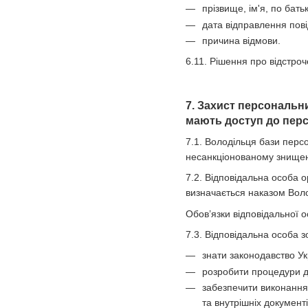
прізвище, ім'я, по бать
дата відправлення пов
причина відмови.
6.11. Рішення про відстро
7. Захист персональн
мають доступ до перс
7.1. Володільця бази перс
несанкціонованому знищен
7.2. Відповідальна особа о
визначається наказом Вол
Обов’язки відповідальної о
7.3. Відповідальна особа з
знати законодавство Ук
розробити процедури до
забезпечити виконання
та внутрішніх документ