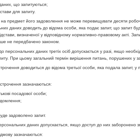
даних, що запитуються;
дстави для запиту.
у на предмет його задоволення не може перевищувати десяти робоч
них даних доводить до відома особи, яка подає запит, що запит буд
ідстави, визначеної у відповідному нормативно-правовому акті. За
нше не передбачено законом.
 до персональних даних третіх осіб допускається у разі, якщо необх
питу. При цьому загальний термін вирішення питань, порушених у з
строчення доводиться до відома третьої особи, яка подала запит, у
ідстрочення зазначаються:
тькові посадової особи;
ідомлення;
буде задоволено запит.
персональних даних допускається, якщо доступ до них заборонено зг
відмову зазначаються: