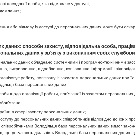
кові посадової особи, яка відмовляє у доступі;
ідомлення;
чення або відмову із доступі до персональних даних може бути оска
их даних: способи захисту, відповідальна особа, праці
ональних даних у зв’язку з виконанням своїх службових
ональних даних обладнано системними і програмно-технічними засоба
ню, викривленню, підробленню, копіюванню інформації і відповіда
рганізовує роботу, пов’язану із захистом персональних даних при їх
одільця бази персональних даних.
соби щодо організації роботи, пов’язаної із захистом персональних 
обов’язана:
раїни в сфері захисту персональних даних;
ступу до персональних даних співробітників відповідно до їхніх пр
 співробітниками Володільця бази персональних даних вимог закон
ів, що регулюють діяльність Володільця бази персональних даних щ