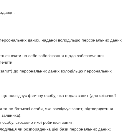
родавця.
а персональних даних, наданої володільцю персональних даних
яється взяти на себе зобов'язання щодо забезпечення
печити.
— запит) до персональних даних володільцю персональних
, що посвідчує фізичну особу, яка подає запит (для фізичної
 та по батькові особи, яка засвідчує запит; підтвердження
 заявника);
у особу, стосовно якої робиться запит;
олодільця чи розпорядника цієї бази персональних даних;