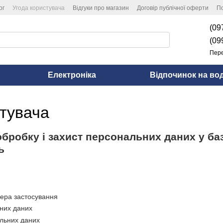
ог
Угода користувача
Відгуки про магазин
Договір публічної оферти
По
(09
(09
Пере
Електроніка
Відпочинок на вод
стувача
бробку і захист персональних даних у ба
ь
фера застосування
них даних
льних даних