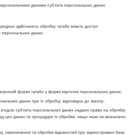
 персональними даними суб’єкта персональних даних
середньо здійснюють обробку та/або мають доступ
ня персональних даних
тронній формі та/або у формі картотек персональних даних;
ональних даних при їх обробці, відповідно до закону;
 згодою суб’єкта персональних даних надано право на обробку
ад цих даних та процедури їх обробки, якщо інше не визначено
, накопичення та обробки відомостей про зареєстровані бази