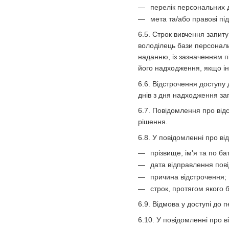
перелік персональних 
мета та/або правові пі
6.5. Строк вивчення запит
володілець бази персональ
наданню, із зазначенням п
його надходження, якщо і
6.6. Відстрочення доступу
днів з дня надходження за
6.7. Повідомлення про від
рішення.
6.8. У повідомленні про в
прізвище, ім'я та по ба
дата відправлення пов
причина відстрочення;
строк, протягом якого 
6.9. Відмова у доступі до 
6.10. У повідомленні про 