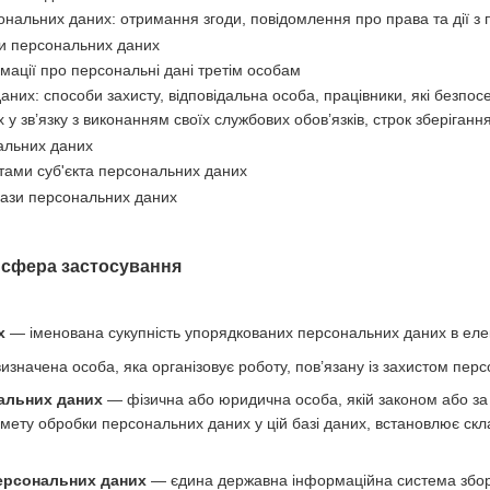
нальних даних: отримання згоди, повідомлення про права та дії з
и персональних даних
мації про персональні дані третім особам
аних: способи захисту, відповідальна особа, працівники, які безпо
у зв’язку з виконанням своїх службових обов’язків, строк зберіган
альних даних
тами суб'єкта персональних даних
бази персональних даних
а сфера застосування
х
— іменована сукупність упорядкованих персональних даних в елек
значена особа, яка організовує роботу, пов’язану із захистом перс
альних даних
— фізична або юридична особа, якій законом або за
 мету обробки персональних даних у цій базі даних, встановлює скл
ерсональних даних
— єдина державна інформаційна система збору