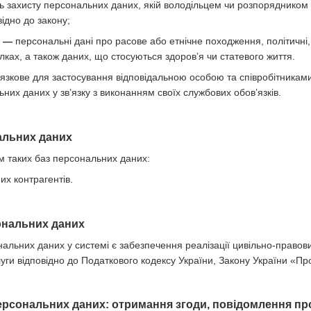
ь захисту персональних даних, якій володільцем чи розпорядником
ідно до закону;
х —
персональні дані про расове або етнічне походження, політичні, 
лках, а також даних, що стосуються здоров’я чи статевого життя.
язкове для застосування відповідальною особою та співробітникам
них даних у зв’язку з виконанням своїх службових обов’язків.
нальних даних
м таких баз персональних даних:
х контрагентів.
ональних даних
альних даних у системі є забезпечення реалізації цивільно-правови
уги відповідно до Податкового кодексу України, Закону України «Про 
ерсональних даних: отримання згоди, повідомлення про