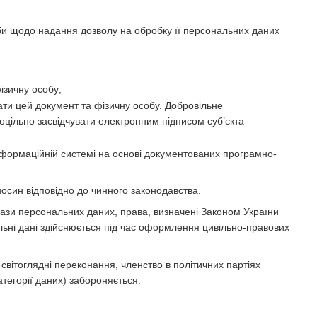
би щодо надання дозволу на обробку її персональних даних
ізичну особу;
вати цей документ та фізичну особу. Добровільне
цільно засвідчувати електронним підписом суб’єкта
інформаційній системі на основі документованих програмно-
осин відповідно до чинного законодавства.
ази персональних даних, права, визначені Законом України
льні дані здійснюється під час оформлення цивільно-правових
 світоглядні переконання, членство в політичних партіях
атегорії даних) забороняється.