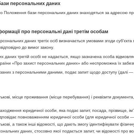
бази персональних даних
цього Положення бази персональних даних знаходяться за адресою п
формації про персональні дані третім особам
ерсональних даних третіх осіб визначається умовами згоди суб'єкт
відповідно до вимог закону.
их даних третій особі не надається, якщо зазначена особа відмовл
країни «Про захист персональних даних» або неспроможна їх забез
в'язаних з персональними даними, подає запит щодо доступу (далі 
атькові, місце проживання (місце перебування) і реквізити документа
ходження юридичної особи, яка подає запит, посада, прізвище, ім'я
 відповідає повноваженням юридичної особи (для юридичної особи —
тькові, а також інші відомості, що дають змогу ідентифікувати фізичн
сональних даних, стосовно якої подається запит, чи відомості про в