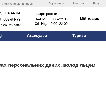
Порівняння
Бажання
Вхід
літика конфіденційності
7) 504 44 04
Графік роботи:
Мій кошик
9) 602-94-79
Пн-Пт:
9:00–22:00
Сб, Нд:
9:00–22:00
дзвонити вам?
і
Аксесуари
Туризм
зах персональних даних, володільцем