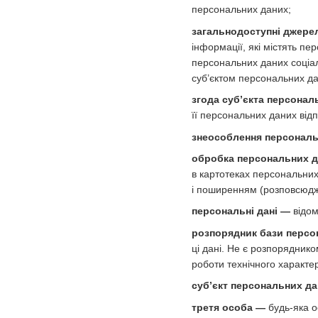
персональних даних;
загальнодоступні джере
інформації, які містять п
персональних даних соціаль
суб’єктом персональних да
згода суб’єкта персонал
її персональних даних від
знеособлення персональ
обробка персональних 
в картотеках персональних
і поширенням (розповсюдж
персональні дані —
відом
розпорядник бази персо
ці дані. Не є розпорядник
роботи технічного характе
суб’єкт персональних д
третя особа —
будь-яка о