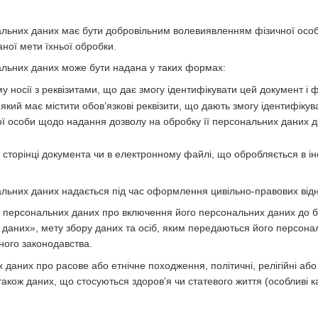
нальних даних має бути добровільним волевиявленням фізичної осо
ної мети їхньої обробки.
нальних даних може бути надана у таких формах:
 носії з реквізитами, що дає змогу ідентифікувати цей документ і ф
який має містити обов’язкові реквізити, що дають змогу ідентифіку
ї особи щодо надання дозволу на обробку її персональних даних до
й сторінці документа чи в електронному файлі, що обробляється в 
нальних даних надається під час оформлення цивільно-правових відн
а персональних даних про включення його персональних даних до б
даних», мету збору даних та осіб, яким передаються його персона
ного законодавства.
даних про расове або етнічне походження, політичні, релігійні або
також даних, що стосуються здоров’я чи статевого життя (особливі к