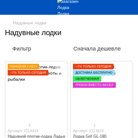
Надувные лодки
Надувные лодки
Фильтр
Сначала дешевле
ГАРАНТИЯ 7 ЛЕТ!
−7% ТОЛЬКО СЕГОДНЯ
−7% ТОЛЬКО СЕГОДНЯ
ДОСТАВКА БЕСПЛАТНО
ОБЛЕГЧЕННАЯ
ГРЕБКИ ВМЕСТО ВЕСЕЛ
3
1
Артикул: 2114416
Артикул: 2113824
Надувной плотик-лодка Ладья
Лодка Grif GL-190,