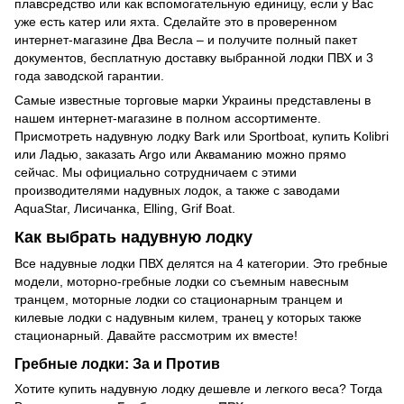
плавсредство или как вспомогательную единицу, если у Вас
уже есть катер или яхта. Сделайте это в проверенном
интернет-магазине Два Весла – и получите полный пакет
документов, бесплатную доставку выбранной лодки ПВХ и 3
года заводской гарантии.
Самые известные торговые марки Украины представлены в
нашем интернет-магазине в полном ассортименте.
Присмотреть надувную лодку Bark или Sportboat, купить Kolibri
или Ладью, заказать Argo или Акваманию можно прямо
сейчас. Мы официально сотрудничаем с этими
производителями надувных лодок, а также с заводами
AquaStar, Лисичанка, Elling, Grif Boat.
Как выбрать надувную лодку
Все надувные лодки ПВХ делятся на 4 категории. Это гребные
модели, моторно-гребные лодки со съемным навесным
транцем, моторные лодки со стационарным транцем и
килевые лодки с надувным килем, транец у которых также
стационарный. Давайте рассмотрим их вместе!
Гребные лодки: За и Против
Хотите купить надувную лодку дешевле и легкого веса? Тогда