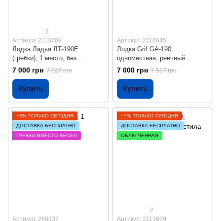
2
Артикул: 2113709
Артикул: 2116645
Лодка Ладья ЛТ-190Е
Лодка Grif GA-190,
(гребки), 1 место, без
одноместная, реечный
настила, сдвиж. сиденье,
настил, поворотные уключины
7 000 грн
7 000 грн
7 527 грн
7 527 грн
гребки
Купить
Купить
−3% ТОЛЬКО СЕГОДНЯ
−7% ТОЛЬКО СЕГОДНЯ
ДОСТАВКА БЕСПЛАТНО
ДОСТАВКА БЕСПЛАТНО
ГРЕБКИ ВМЕСТО ВЕСЕЛ
ОБЛЕГЧЕННАЯ
2
Артикул: 288837
Артикул: 2113830