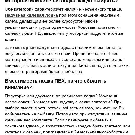
Моторная или килевая лодка: какую выбрать?
Обе категории характеризует наличие несъемного транца.
Надувная килевая лодка
при этом оснащена надувным
килем, делающим ее более курсоустойчивой и
увеличивающим грузоподъемность. Ходовые показатели
килевой лодки ПВХ выше, чем у моторной модели такой же
длины.
Зато
моторная надувная лодка
с плоским дном легче по
весу, если сравнить ее с килевой. Проще в сборке. Плюс
моторку можно использовать со слань-ковриком или слань-
книжкой, в зависимости от ситуации. Килевая лодка с жестким
дном со стрингерами более глобальна.
Вместимость лодки ПВХ: на что обратить
внимание?
Полуторка или двухместная резиновая лодка? Можно ли
использовать 3-х-местную надувную лодку впятером? При
выборе вместимости отталкивайтесь от того, как именно Вы
добираетесь на рыбалку. Потому что при отсутствии машины
критичен вес комплекта. Если планируете рыбачить в
основном вдвоем, с возможностью изредка брать третьего или
кататься с семьей, приглядитесь к 2-местным высокобортным