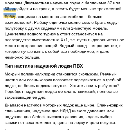
моделям. Двухместная надувная лодка с баллонами 37 или
38 подойдет и на троих, а весить будет меньше трехместной.
Добирающимся на место на автомобиле – больше
возможностей. Рыбаку-одиночке можно смело брать лодку-
полуторку с двумя сиденьями или 2-местную модель.
Ценителям водного туризма стоит остановиться на
плавсредстве вместимостью Х+1, т.е. пустить дополнительное
место под хранение вещей. Водный поход – мероприятие, в
которое лучше взять с собой все необходимое, и даже
немножко больше.
Тип настила надувной лодки ПВХ
Мокрый поливинилхлорид становится скользким. Реечный
настил или слань-коврик позволяет передвигаться в гребной
лодке, не боясь подскользнуться. Хотите ловить рыбу стоя?
Подойдет
надувная лодка со слань-книжкой
, полностью
закрывающей ее дно.
Диапазон настилов моторных лодок еще шире. Слань-коврик,
слань-книжка, надувное дно НДНД низкого давления или
надувное дно Airdeck высокого давления, - здесь выбор
зависит от веса комплекта, цены на лодку и цели покупки.