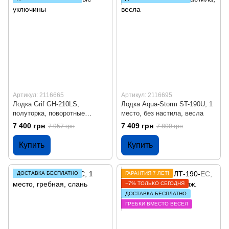
Артикул: 2116665
Артикул: 2116695
Лодка Grif GH-210LS,
Лодка Aqua-Storm ST-190U, 1
полуторка, поворотные
место, без настила, весла
уключины
7 400 грн
7 409 грн
7 957 грн
7 800 грн
Купить
Купить
ДОСТАВКА БЕСПЛАТНО
ГАРАНТИЯ 7 ЛЕТ!
−7% ТОЛЬКО СЕГОДНЯ
ДОСТАВКА БЕСПЛАТНО
ГРЕБКИ ВМЕСТО ВЕСЕЛ