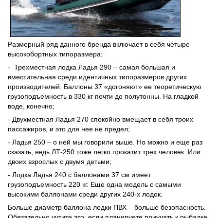
Размерный ряд данного бренда включает в себя четыре
высокобортных типоразмера:
- Трехместная лодка Ладья 290 – самая большая и
вместительная среди идентичных типоразмеров других
производителей. Баллоны 37 «догоняют» ее теоретическую
грузоподъемность в 330 кг почти до полутонны. На гладкой
воде, конечно;
- Двухместная Ладья 270 спокойно вмещает в себя троих
пассажиров, и это для нее не предел;
- Ладья 250 – о ней мы говорили выше. Но можно и еще раз
сказать, ведь ЛТ-250 тоже легко прокатит трех человек. Или
двоих взрослых с двумя детьми;
- Лодка Ладья 240 с баллонами 37 см имеет
грузоподъемность 220 кг. Еще одна модель с самыми
высокими баллонами среди других 240-х лодок.
Больше диаметр баллона лодки ПВХ – больше безопасность.
Обязательно учтите это, если планируете приучать к рыбалке