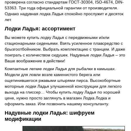
проверена согласно стандартам ГОСТ-30304, ISO-4674, DIN-
53363. Три года официальной гарантии от производителя.
Однако надувная лодка Ладья спокойно прослужит и десяток
лет.
Лодки Ладья: ассортимент
Вы можете купить лодку Ладья с передвижными и/или
стационарными сиденьями. Взять усиленное плавсредство с
брызгоотбойником. Выбрать комплектацию с транцем. И даже
поиграть с количеством сидушек. Надувные лодки Ладья – это
Ваше воображение в действии!
Компактные легкие лодки Ладья для рыбалки в камышах.
Модели для ловли возле каменистого берега или
ощетинившегося ржавыми штырями пирса. Высокобортные
моторные лодки Ладья улучшенной конструкции для легкого
выхода на глиссер… Чтобы купить лодку Ладья по хорошей
цене, нужно просто заглянуть в магазин Лодка Лодка и
оформить заказ. Или позвонить нашему консультанту.
Надувные лодки Ладья: шифруем
модификации