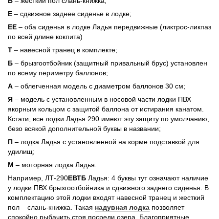
В
– жесткий пол слань-книжка;
Е
– сдвижное заднее сиденье в лодке;
ЕЕ
– оба сиденья в лодке Ладья передвижные (ликтрос-ликпаз
по всей длине кокпита)
Т
– навесной транец в комплекте;
Б
– брызгоотбойник (защитный привальный брус) установлен
по всему периметру баллонов;
А
– облегченная модель с диаметром баллонов 30 см;
Я
– модель с установленным в носовой части лодки ПВХ
якорным кольцом с защитой баллона от истирания канатом.
Кстати, все лодки Ладья 290 имеют эту защиту по умолчанию,
безо всякой дополнительной буквы в названии;
П
– лодка Ладья с установленной на корме подставкой для
удилищ;
М
– моторная лодка Ладья.
Например, ЛТ-290
ЕВТБ
Ладья: 4 буквы тут означают наличие
у лодки ПВХ брызгоотбойника и сдвижного заднего сиденья. В
комплектацию этой лодки входят навесной транец и жесткий
пол – слань-книжка. Такая
надувная лодка
позволяет
спокойно рыбачить стоя посреди озера. Благоприятные