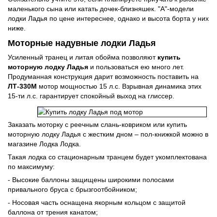
маленького сына или катать дочек-близняшек. "А"-модели
лодки Ладья по цене интереснее, однако и высота борта у них
ниже.
Моторные надувные лодки Ладья
Усиленный транец и литая обойма позволяют
купить
моторную лодку Ладья
и пользоваться ею много лет.
Продуманная конструкция дарит возможность поставить на
ЛТ-330М
мотор мощностью 15 л.с. Взрывная динамика этих
15-ти л.с. гарантирует спокойный выход на глиссер.
Заказать моторку с реечным слань-ковриком или купить
моторную лодку Ладья с жестким дном – пол-книжкой можно в
магазине Лодка Лодка.
Такая лодка со стационарным транцем будет укомплектована
по максимуму:
- Высокие баллоны защищены широкими полосами
привального бруса с брызгоотбойником;
- Носовая часть оснащена якорным кольцом с защитой
баллона от трения канатом;