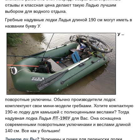
отзывы и классная цена делают такую Ладью лучшим
выбором для водного отдыха.
Гребные надувные лодки Ладья длиной 190 см могут иметь в
названии букву У.
У
–
поворотные уключины. Обычно производители лодок
комплектуют свои мини-модели гребками. Хотите компактную
190-ю лодку для камышей с полноценными веслами? Тогда
надувная лодка Ладья
ЛТ-190У
для Вас. Она оснащена
современными поворотными уключинами и веслами длиной
140 см. Все как у больших!
Знаете ли Вы?
Уключины и ручки для переноски лодки