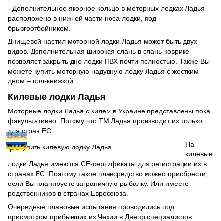
- Дополнительное якорное кольцо в моторных лодках Ладья
расположено в нижней части носа лодки, под
брызгоотбойником.
Днищевой настил моторной лодки Ладья может быть двух
видов. Дополнительная широкая слань в слань-коврике
позволяет закрыть дно лодки ПВХ почти полностью. Также Вы
можете купить моторную надувную лодку Ладья с жестким
дном – пол-книжкой.
Килевые лодки Ладья
Моторные лодки Ладья с килем в Украине представлены пока
факультативно. Потому что ТМ Ладья производит их только
для стран ЕС.
На
килевые
лодки Ладья имеются СЕ-сертификаты для регистрации их в
странах ЕС. Поэтому такое плавсредство можно приобрести,
если Вы планируете заграничную рыбалку. Или имеете
родственников в странах Евросоюза.
Очередные плановые испытания проводились под
присмотром прибывших из Чехии в Днепр специалистов