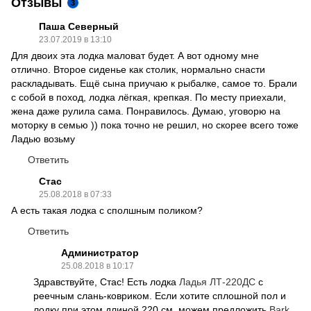
Отзывы
3
Паша Северный
23.07.2019 в 13:10
Для двоих эта лодка маловат будет. А вот одному мне
отлично. Второе сиденье как столик, нормально снасти
раскладывать. Ещё сына приучаю к рыбалке, самое то. Брали
с собой в поход, лодка лёгкая, крепкая. По месту приехали,
жена даже рулила сама. Понравилось. Думаю, уговорю на
моторку в семью )) пока точно не решил, но скорее всего тоже
Ладью возьму
Ответить
Стас
25.08.2018 в 07:33
А есть такая лодка с сполшным поликом?
Ответить
Администратор
25.08.2018 в 10:17
Здравствуйте, Стас! Есть лодка
Ладья ЛТ-220ДС
с
реечным слань-ковриком. Если хотите сплошной пол и
лодку при этом длиной 220 см, можем предложить
Bark