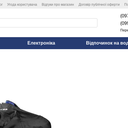
ог
Угода користувача
Відгуки про магазин
Договір публічної оферти
По
(09
(09
Пере
Електроніка
Відпочинок на вод