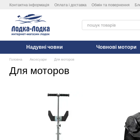
Перейти до основного контенту
Контактна інформація
Оплата і доставка
Обмін та повернення
Бл
Надувні човни
Човнові мотори
Головна
Аксесуари
Для моторов
Для моторов