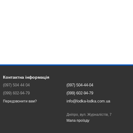
Контактна інформація
(097) 504 44 04
(097) 504-44-04
(099) 602-94-79
(099) 602-94-79
info@lodka-lodka.com.ua
Передзвонити вам?
Дніпро, вул. Журналістів, 7
Мапа проїзду