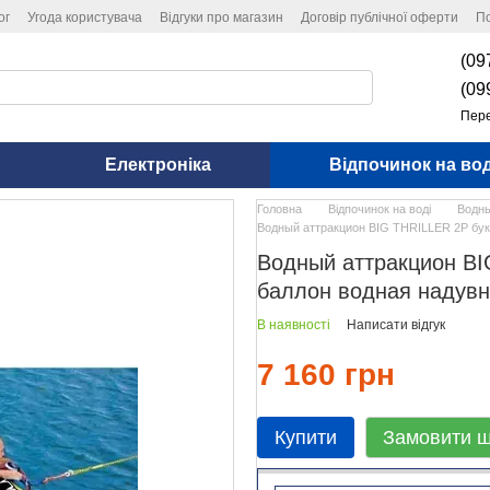
ог
Угода користувача
Відгуки про магазин
Договір публічної оферти
По
(09
(09
Пере
Електроніка
Відпочинок на вод
Головна
Відпочинок на воді
Водны
Водный аттракцион BIG THRILLER 2Р бук
Водный аттракцион B
баллон водная надувн
В наявності
Написати відгук
7 160 грн
Купити
Замовити 