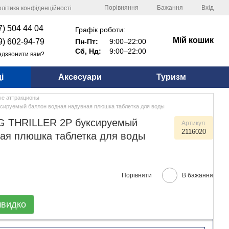
Порівняння
Бажання
Вхід
літика конфіденційності
7) 504 44 04
Графік роботи:
Мій кошик
9) 602-94-79
Пн-Пт:
9:00–22:00
Сб, Нд:
9:00–22:00
дзвонити вам?
і
Аксесуари
Туризм
е аттракционы
сируемый баллон водная надувная плюшка таблетка для воды
IG THRILLER 2Р буксируемый
Артикул
2116020
ая плюшка таблетка для воды
Порівняти
В бажання
швидко