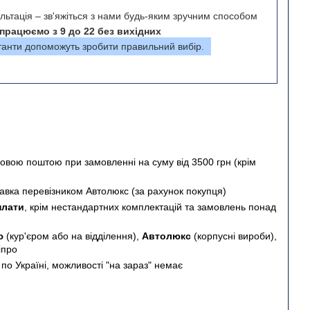
льтація – зв'яжіться з нами будь-яким зручним способом
працюємо з 9 до 22 без вихідних
танти допоможуть зробити правильний вибір.
овою поштою при замовленні на суму від 3500 грн (крім
авка перевізником Автолюкс (за рахунок покупця)
плати
, крім нестандартних комплектацій та замовлень понад
ою
(кур'єром або на відділення),
Автолюкс
(корпусні вироби),
іпро
і
по Україні, можливості "на зараз" немає