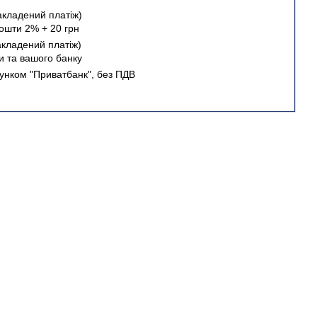
акладений платіж)
Пошти 2% + 20 грн
акладений платіж)
 та вашого банку
хунком "Приватбанк", без ПДВ