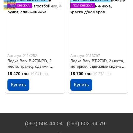
ПОЛ-КНИЖКА
ПОЛ-КНИЖКА
Артикул: 2114252
Артикул: 2113797
Лодка Bark B-270NPD, 2
Лодка Bark BT-270D, 2 места,
места, транец, сдвижн.
моторная, сдвижные сиденья,
сиденья, брызгоотбойник, 4
пол-книжка, краска д/номеров
18 470 грн
18 700 грн
19 041 грн
19 278 грн
ручки, слань-книжка
Купить
Купить
(097) 504 44 04
(099) 602-94-79