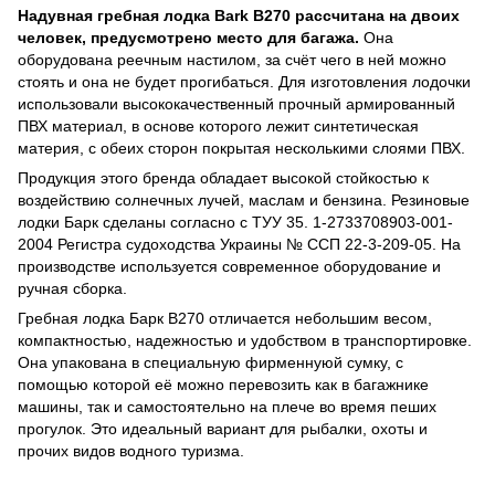
Надувная гребная лодка Bark B270 рассчитана на двоих
человек, предусмотрено место для багажа.
Она
оборудована реечным настилом, за счёт чего в ней можно
стоять и она не будет прогибаться. Для изготовления лодочки
использовали высококачественный прочный армированный
ПВХ материал, в основе которого лежит синтетическая
материя, с обеих сторон покрытая несколькими слоями ПВХ.
Продукция этого бренда обладает высокой стойкостью к
воздействию солнечных лучей, маслам и бензина. Резиновые
лодки Барк сделаны согласно с ТУУ 35. 1-2733708903-001-
2004 Регистра судоходства Украины № ССП 22-3-209-05. На
производстве используется современное оборудование и
ручная сборка.
Гребная лодка Барк B270 отличается небольшим весом,
компактностью, надежностью и удобством в транспортировке.
Она упакована в специальную фирменнуюй сумку, с
помощью которой её можно перевозить как в багажнике
машины, так и самостоятельно на плече во время пеших
прогулок. Это идеальный вариант для рыбалки, охоты и
прочих видов водного туризма.