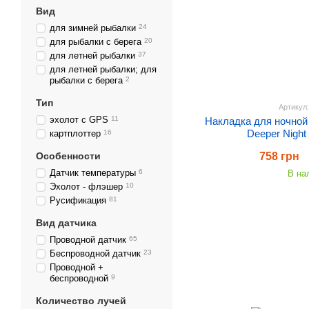
Вид
для зимней рыбалки
24
для рыбалки с берега
20
для летней рыбалки
37
для летней рыбалки; для
рыбалки с берега
2
Тип
Артикул
эхолот с GPS
11
Накладка для ночной
Deeper Night
картплоттер
16
Особенности
758 грн
Датчик температуры
6
В на
Эхолот - флэшер
10
Русификация
81
Вид датчика
Проводной датчик
65
Беспроводной датчик
23
Проводной +
беспроводной
9
Количество лучей