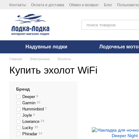
Перейти к основному контенту
Контакты
Оплата и доставка
Обмен и возврат
Блог
Пользовате
Политика конфиденциальности
Надувные лодки
Лодочные мот
Главная
Электроника
Эхолоты
Купить эхолот WiFi
Бренд
Deeper
9
Garmin
10
Humminbird
7
Joyle
5
Lowrance
23
Lucky
35
Phiradar
14