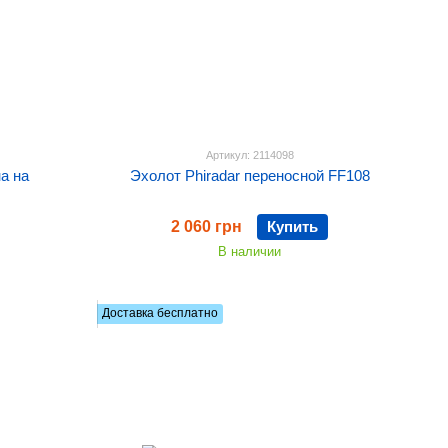
Артикул: 2114098
а на
Эхолот Phiradar переносной FF108
2 060 грн
Купить
В наличии
Доставка бесплатно