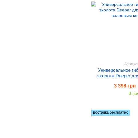
Артикул
Универсальное ги
эхолота Deeper дл
волновым к
3 398 грн
В на
Доставка бесплатно