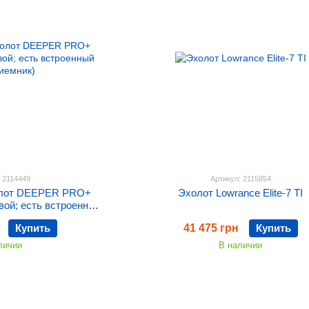
: 2114449
Артикул: 2115854
олот DEEPER PRO+
Эхолот Lowrance Elite-7 TI
вой; есть встроенный
иемник)
Купить
41 475 грн
Купить
личии
В наличии