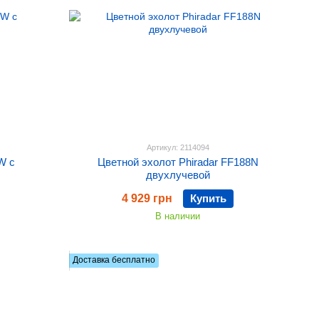
Артикул: 2114094
W c
Цветной эхолот Phiradar FF188N
двухлучевой
4 929 грн
Купить
В наличии
Доставка бесплатно