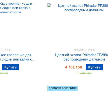
: 2114452
Артикул: 2114096
бкое крепление для
Цветной эхолот Phiradar FF288
я лодки или каяка с
беспроводным датчиком
омпенсатором
Купить
4 781 грн
Купить
личии
В наличии
Доставка бесплатно