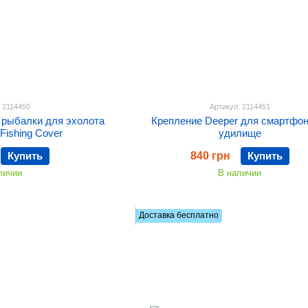
: 2114450
Артикул: 2114451
 рыбалки для эхолота
Крепление Deeper для смартфон
 Fishing Cover
удилище
Купить
840 грн
Купить
личии
В наличии
Доставка бесплатно