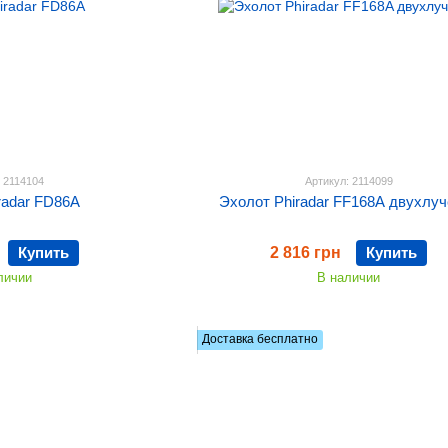
: 2114104
Артикул: 2114099
radar FD86A
Эхолот Phiradar FF168A двухлу
Купить
2 816 грн
Купить
личии
В наличии
Доставка бесплатно