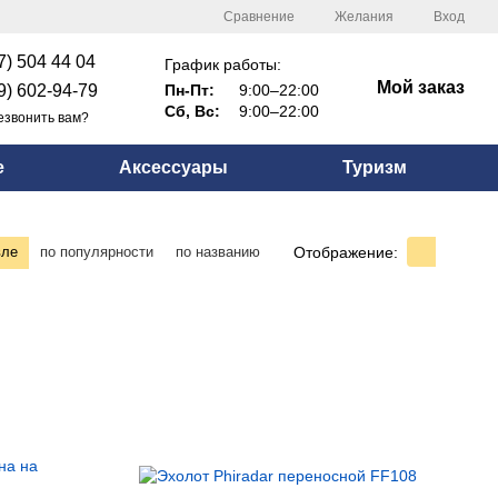
Сравнение
Желания
Вход
7) 504 44 04
График работы:
Мой заказ
9) 602-94-79
Пн-Пт:
9:00–22:00
Сб, Вс:
9:00–22:00
езвонить вам?
е
Аксессуары
Туризм
Отображение:
вле
по популярности
по названию