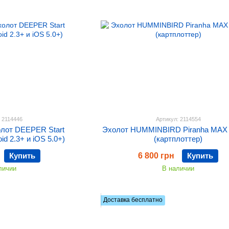
: 2114446
Артикул: 2114554
олот DEEPER Start
Эхолот HUMMINBIRD Piranha MAX 
id 2.3+ и iOS 5.0+)
(картплоттер)
Купить
6 800 грн
Купить
личии
В наличии
Доставка бесплатно