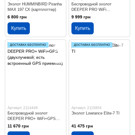
Эхолот HUMMINBIRD Piranha
Беспроводной эхолот
MAX 197 СХ (картплоттер)
DEEPER PRO WiFi
(двухлучевой; работает на
6 800 грн
9 999 грн
Android 2.3+ и iOS 5.0+)
Купить
Купить
ДОСТАВКА БЕСПЛАТНО
ДОСТАВКА БЕСПЛАТНО
Артикул: 2114449
Артикул: 2115854
Беспроводной эхолот
Эхолот Lowrance Elite-7 TI
DEEPER PRO+ WiFi+GPS
(двухлучевой; есть
11 670 грн
41 475 грн
встроенный GPS приемник)