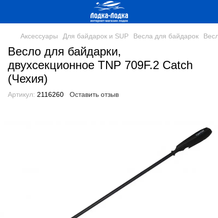
Аксессуары
Для байдарок и SUP
Весла для байдарок
Весл
Весло для байдарки,
двухсекционное TNP 709F.2 Catch
(Чехия)
Артикул:
2116260
Оставить отзыв