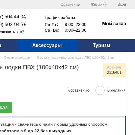
Сравнение
Желания
Вход
7) 504 44 04
График работы:
Мой заказ
9) 602-94-79
Пн-Пт:
9:00–22:00
Сб, Вс:
9:00–22:00
езвонить вам?
е
Аксессуары
Туризм
Сумки и рюкзаки
Сумка упаковочная для лодки ПВХ (100х40х42 см)
я лодки ПВХ (100х40х42 см)
Артикул
2116401
К сравнению
В желания
каз
льтация - свяжитесь с нами любым удобным способом
аботаем с 9 до 22 без выходных