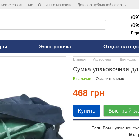
льское соглашение
Отзывы о магазине
Договор публичной оферты
(09
(09
Пер
оры
Электроника
Отдых на вод
Главная
Аксессуары
Для лодок
Сумка упаковочная дл
В наличии
Оставить отзыв
468 грн
Купить
Быстрый за
Если Вам нужна консу
Мы р