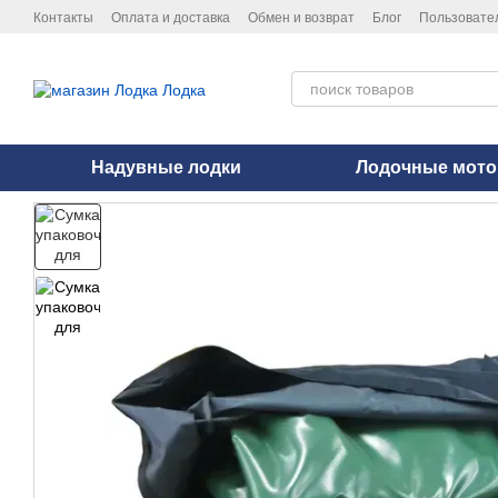
Перейти к основному контенту
Контакты
Оплата и доставка
Обмен и возврат
Блог
Пользовате
Политика конфиденциальности
Надувные лодки
Лодочные мот