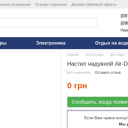
льское соглашение
Отзывы о магазине
Договор публичной оферты
(09
(09
Пер
оры
Электроника
Отдых на вод
Главная
Аксессуары
Для лодок
Настил надувной Air-D
Нет в наличии
Оставить отзыв
0 грн
Сообщить, когда появи
Если Вам нужна консу
Мы р