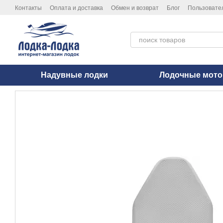
Перейти к основному контенту
Контакты
Оплата и доставка
Обмен и возврат
Блог
Пользовате
Политика конфиденциальности
Надувные лодки
Лодочные мот