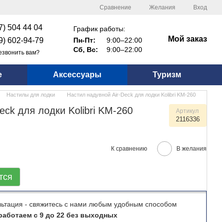
Сравнение
Желания
Вход
7) 504 44 04
График работы:
Мой заказ
9) 602-94-79
Пн-Пт:
9:00–22:00
Сб, Вс:
9:00–22:00
езвонить вам?
е
Аксессуары
Туризм
Настилы для лодки
Настил надувной Air-Deck для лодки Kolibri KМ-260
eck для лодки Kolibri KМ-260
Артикул
2116336
К сравнению
В желания
тся
льтация - свяжитесь с нами любым удобным способом
аботаем с 9 до 22 без выходных