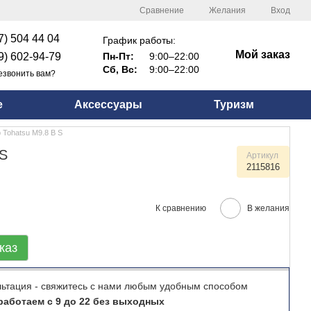
Сравнение
Желания
Вход
7) 504 44 04
График работы:
Мой заказ
9) 602-94-79
Пн-Пт:
9:00–22:00
Сб, Вс:
9:00–22:00
езвонить вам?
е
Аксессуары
Туризм
 Tohatsu M9.8 B S
 S
Артикул
2115816
К сравнению
В желания
каз
льтация - свяжитесь с нами любым удобным способом
аботаем с 9 до 22 без выходных