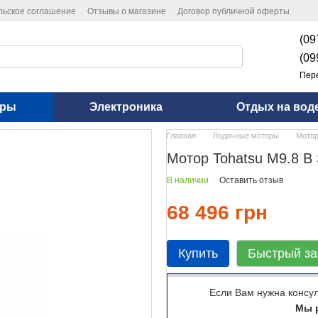
льское соглашение
Отзывы о магазине
Договор публичной оферты
(09
(09
Пер
оры
Электроника
Отдых на вод
Главная
Лодочные моторы
Мотор
Мотор Tohatsu M9.8 B
В наличии
Оставить отзыв
68 496 грн
Купить
Быстрый за
Если Вам нужна консу
Мы р