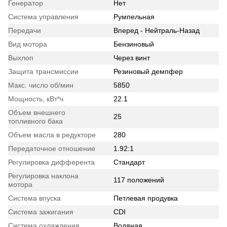
Генератор
Нет
Система управления
Румпельная
Передачи
Вперед - Нейтраль-Назад
Вид мотора
Бензиновый
Выхлоп
Через винт
Защита трансмиссии
Резиновый демпфер
Макс. число об/мин
5850
Мощность, кВт*ч
22.1
Объем внешнего
25
топливного бака
Объем масла в редукторе
280
Передаточное отношение
1.92:1
Регулировка дифферента
Стандарт
Регулировка наклона
117 положений
мотора
Система впуска
Петлевая продувка
Система зажигания
CDI
Система охлаждения
Водяная