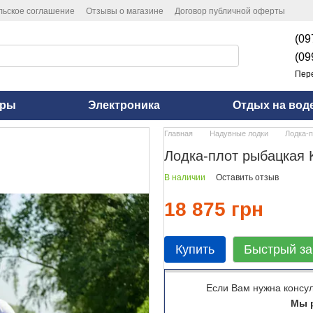
льское соглашение
Отзывы о магазине
Договор публичной оферты
(09
(09
Пер
оры
Электроника
Отдых на вод
Главная
Надувные лодки
Лодка-п
Лодка-плот рыбацкая Ko
В наличии
Оставить отзыв
18 875 грн
Купить
Быстрый за
Если Вам нужна консу
Мы р