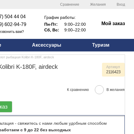
Сравнение
Желания
Вход
7) 504 44 04
График работы:
Мой заказ
9) 602-94-79
Пн-Пт:
9:00–22:00
Сб, Вс:
9:00–22:00
езвонить вам?
е
Аксессуары
Туризм
лот рыбацкая Kolibri K-180F, airdeck
libri K-180F, airdeck
Артикул
2116423
К сравнению
В желания
каз
льтация - свяжитесь с нами любым удобным способом
аботаем с 9 до 22 без выходных