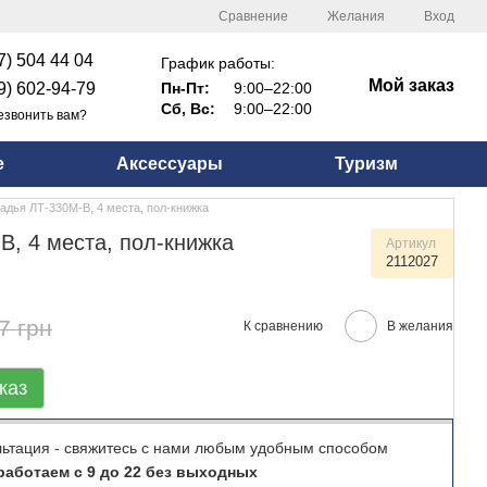
Сравнение
Желания
Вход
7) 504 44 04
График работы:
Мой заказ
9) 602-94-79
Пн-Пт:
9:00–22:00
Сб, Вс:
9:00–22:00
езвонить вам?
е
Аксессуары
Туризм
адья ЛТ-330М-В, 4 места, пол-книжка
В, 4 места, пол-книжка
Артикул
2112027
7 грн
К сравнению
В желания
каз
льтация - свяжитесь с нами любым удобным способом
аботаем с 9 до 22 без выходных