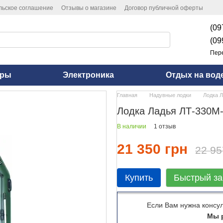
льское соглашение
Отзывы о магазине
Договор публичной оферты
(09
(09
Пер
оры
Электроника
Отдых на вод
Главная
Надувные лодки
Лодка Л
Лодка Ладья ЛТ-330М-
В наличии
1 отзыв
21 350 грн
22 95
Купить
Быстрый за
Если Вам нужна консу
Мы р