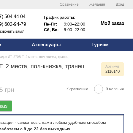
Сравнение
Желания
Вход
7) 504 44 04
График работы:
Мой заказ
9) 602-94-79
Пн-Пт:
9:00–22:00
Сб, Вс:
9:00–22:00
езвонить вам?
е
Аксессуары
Туризм
адья ЛТ-270В-Т, 2 места, пол-книжка, транец
, 2 места, пол-книжка, транец
Артикул
2116140
5 грн
К сравнению
В желания
каз
льтация - свяжитесь с нами любым удобным способом
аботаем с 9 до 22 без выходных