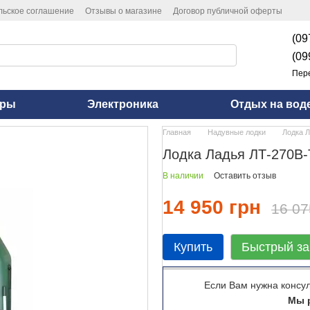
льское соглашение
Отзывы о магазине
Договор публичной оферты
(09
(09
Пер
оры
Электроника
Отдых на вод
Главная
Надувные лодки
Лодка Л
Лодка Ладья ЛТ-270В-Т
В наличии
Оставить отзыв
14 950 грн
16 07
Купить
Быстрый за
Если Вам нужна консу
Мы р