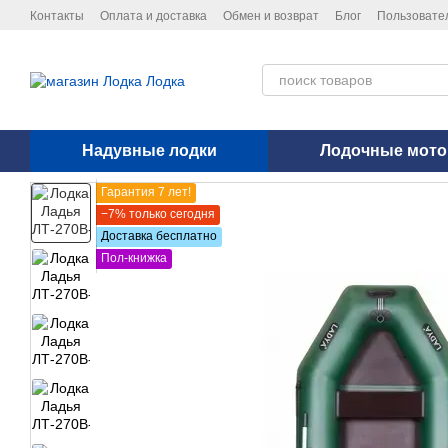
Перейти к основному контенту
Контакты
Оплата и доставка
Обмен и возврат
Блог
Пользовате
Политика конфиденциальности
Надувные лодки
Лодочные мот
Гарантия 7 лет!
−7% только сегодня
Доставка бесплатно
Пол-книжка