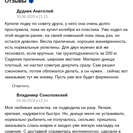
Отзывы
3
Дудник Анатолий
30.06.2020 в 21:15
Купили лодку по совету друга, у него она очень долго
прослужила, пока не купил колибри из пластика. Уже ходил на
этой модели ранее, на своей новенькой пока лишь раз, но
остался доволен. Весла приличные, хорошая маневренность,
есть нормальные уключины. Для двух мужчин всё же
тесновато, если крупные, так грузоподъемность за 200 кг.
Сидения приличные, широкие жесткие. Материл днища
плотный, но настил советую докупить сразу. Сам решил
сэкономить, потом обломался делать, а он нужен... сейчас вот
заказываю тут же книжку. Пусть уже все будет фирменное.
Ответить
Владимир Соколовский
04.09.2019 в 12:14
Моя любимая малютка, не подводила ни разу. Легкая,
крепкая, надувается быстро. Но, днище меня не устраивало,
нормально рыбачить не получалось, скользко. пришлось
заказывать слань-коврик и заодно уже мягкую накладку на
сидение. С доставкой справились молниеносно, сделали в