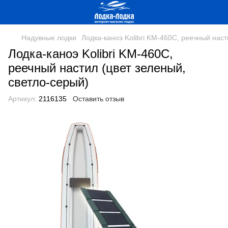
Надувные лодки
Лодка-каноэ Kolibri KМ-460С, реечный наст
Лодка-каноэ Kolibri KМ-460С,
реечный настил (цвет зеленый,
светло-серый)
Артикул:
2116135
Оставить отзыв