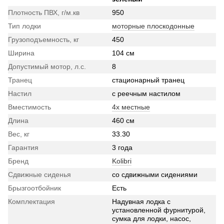
Плотность ПВХ, г/м.кв
950
Тип лодки
моторные плоскодонные
Грузоподъемность, кг
450
Ширина
104 см
Допустимый мотор, л.с.
8
Транец
стационарный транец
Настил
с реечным настилом
Вместимость
4х местные
Длина
460 см
Вес, кг
33.30
Гарантия
3 года
Бренд
Kolibri
Сдвижные сиденья
со сдвижными сидениями
Брызгоотбойник
Есть
Комплектация
Надувная лодка с
установленной фурнитурой,
сумка для лодки, насос,