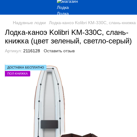
Надувные лодки
Лодка-каноэ Kolibri KМ-330С, слань-книжка
Лодка-каноэ Kolibri KМ-330С, слань-
книжка (цвет зеленый, светло-серый)
Артикул:
2116128
Оставить отзыв
ДОСТАВКА БЕСПЛАТНО
ПОЛ-КНИЖКА