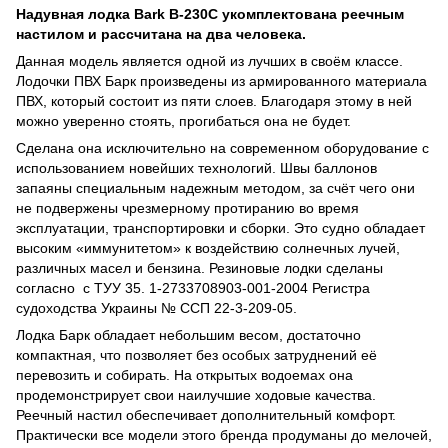
Надувная лодка Bark B-230C укомплектована реечным
настилом и рассчитана на два человека.
Данная модель является одной из лучших в своём классе.
Лодочки ПВХ Барк произведены из армированного материала
ПВХ, который состоит из пяти слоев. Благодаря этому в ней
можно уверенно стоять, прогибаться она не будет.
Сделана она исключительно на современном оборудование с
использованием новейших технологий. Швы баллонов
запаяны специальным надежным методом, за счёт чего они
не подвержены чрезмерному протиранию во время
эксплуатации, транспортировки и сборки. Это судно обладает
высоким «иммунитетом» к воздействию солнечных лучей,
различных масел и бензина. Резиновые лодки сделаны
согласно с ТУУ 35. 1-2733708903-001-2004 Регистра
судоходства Украины № ССП 22-3-209-05.
Лодка Барк обладает небольшим весом, достаточно
компактная, что позволяет без особых затруднений её
перевозить и собирать. На открытых водоемах она
продемонстрирует свои наилучшие ходовые качества.
Реечный настил обеспечивает дополнительный комфорт.
Практически все модели этого бренда продуманы до мелочей,