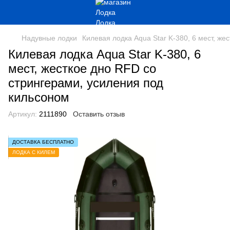
Надувные лодки
Килевая лодка Aqua Star K-380, 6 мест, ж
Килевая лодка Aqua Star K-380, 6
мест, жесткое дно RFD со
стрингерами, усиления под
кильсоном
Артикул:
2111890
Оставить отзыв
ДОСТАВКА БЕСПЛАТНО
ЛОДКА С КИЛЕМ