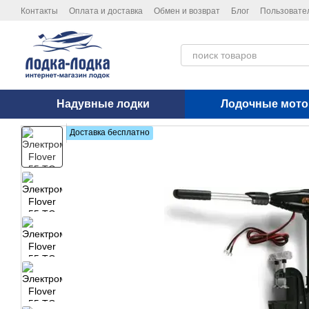
Перейти к основному контенту
Контакты
Оплата и доставка
Обмен и возврат
Блог
Пользовате
Политика конфиденциальности
Надувные лодки
Лодочные мот
Доставка бесплатно