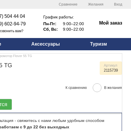
Сравнение
Желания
Вход
7) 504 44 04
График работы:
Мой заказ
9) 602-94-79
Пн-Пт:
9:00–22:00
Сб, Вс:
9:00–22:00
езвонить вам?
е
Аксессуары
Туризм
ромотор Flover 55 TG
55 TG
Артикул
2115739
К сравнению
В желания
тся
льтация - свяжитесь с нами любым удобным способом
аботаем с 9 до 22 без выходных