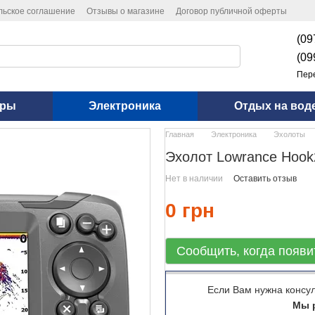
льское соглашение
Отзывы о магазине
Договор публичной оферты
(09
(09
Пер
оры
Электроника
Отдых на вод
Главная
Электроника
Эхолоты
Эхолот Lowrance Hook2
Нет в наличии
Оставить отзыв
0 грн
Сообщить, когда появи
Если Вам нужна консу
Мы р