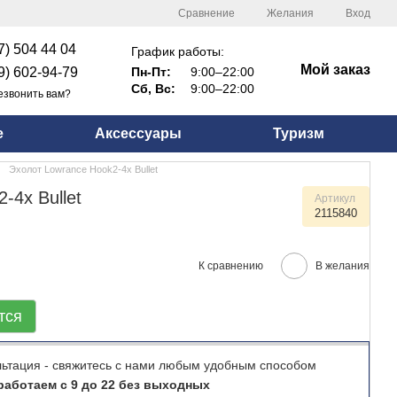
Сравнение
Желания
Вход
7) 504 44 04
График работы:
Мой заказ
9) 602-94-79
Пн-Пт:
9:00–22:00
Сб, Вс:
9:00–22:00
езвонить вам?
е
Аксессуары
Туризм
Эхолот Lowrance Hook2-4x Bullet
-4x Bullet
Артикул
2115840
К сравнению
В желания
тся
льтация - свяжитесь с нами любым удобным способом
аботаем с 9 до 22 без выходных