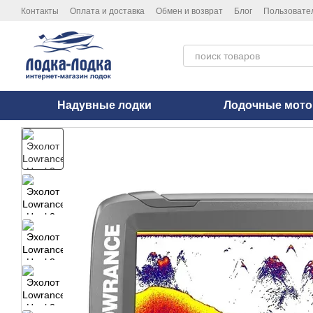
Перейти к основному контенту
Контакты
Оплата и доставка
Обмен и возврат
Блог
Пользовате
Политика конфиденциальности
Надувные лодки
Лодочные мот