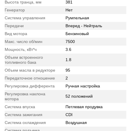
Высота транца, мм
381
Генератор
Нет
Система управления
Румпельная
Передачи
Вперед - Нейтраль
Вид мотора
Бензиновый
Макс. число об/мин
7500
Мощность, кВт*ч
3.6
Объем встроенного
1.8
топливного бака
Объем масла в редукторе
95
Передаточное отношение
2
Регулировка дифферента
Ручная настройка
Регулировка наклона
52 положений
мотора
Система впуска
Петлевая продувка
Система зажигания
CDI
Система охлаждения
Воздушная
Система подъема